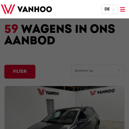
DE
59
WAGENS IN ONS
AANBOD
Sorteren op
FILTER