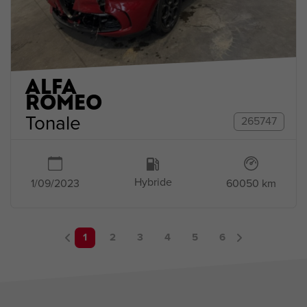
ALFA
ROMEO
Tonale
265747
Hybride
1/09/2023
60050 km
1
2
3
4
5
6