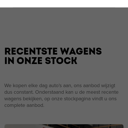
RECENTSTE WAGENS
IN ONZE STOCK
We kopen elke dag auto’s aan, ons aanbod wijzigt
dus constant. Onderstaand kan u de meest recente
wagens bekijken, op onze stockpagina vindt u ons
complete aanbod.