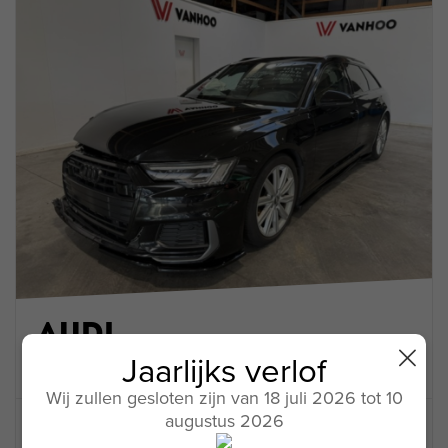
VW
AUDI
VOLVO
Polo
A6
S60
Jaarlijks verlof
265830
265802
265801
Wij zullen gesloten zijn van 18 juli 2026 tot 10
augustus 2026