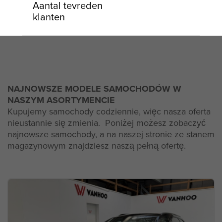
Aantal tevreden
klanten
NAJNOWSZE MODELE SAMOCHODÓW W
NASZYM ASORTYMENCIE
Kupujemy samochody codziennie, więc nasza oferta
nieustannie się zmienia. Poniżej możesz zobaczyć
najnowsze samochody, a na naszej stronie ze stanem
magazynowym znajdziesz naszą pełną ofertę.