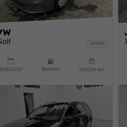
VW
Golf
265785
Benzine
9/06/2021
103224 km