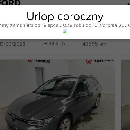
FORD
Mustang
Urlop coroczny
Mach-E
265780
emy zamknięci od 18 lipca 2026 roku do 10 sierpnia 2026
Elektrisch
49595 km
13/06/2023