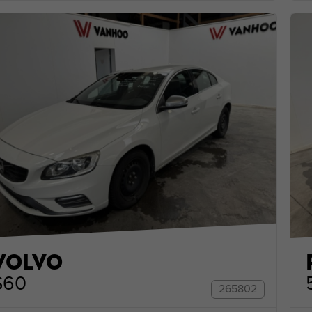
VOLVO
S60
265802