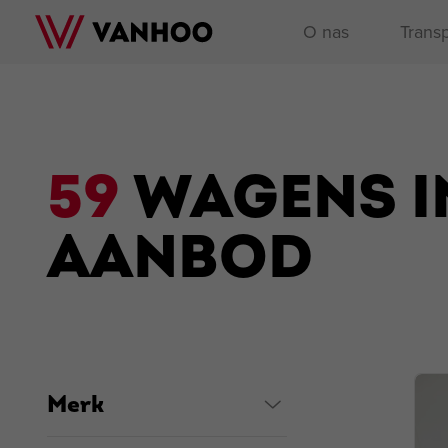
O nas
Transp
59
WAGENS I
AANBOD
Merk