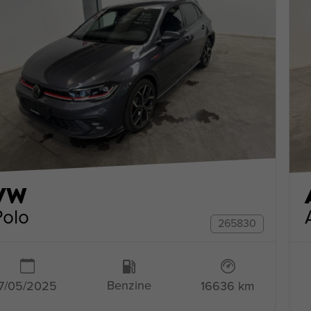
VW
Polo
265830
Benzine
16636 km
7/05/2025