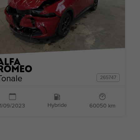
ALFA
ROMEO
Tonale
265747
Hybride
1/09/2023
60050 km