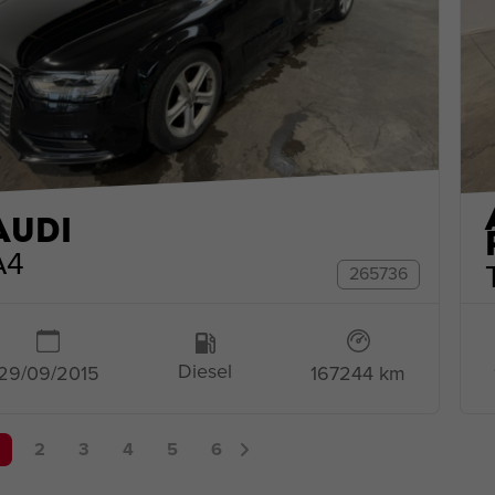
AUDI
A4
265736
Diesel
167244 km
29/09/2015
2
3
4
5
6