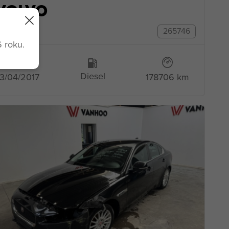
VOLVO
V40
265746
 roku.
Diesel
3/04/2017
178706 km