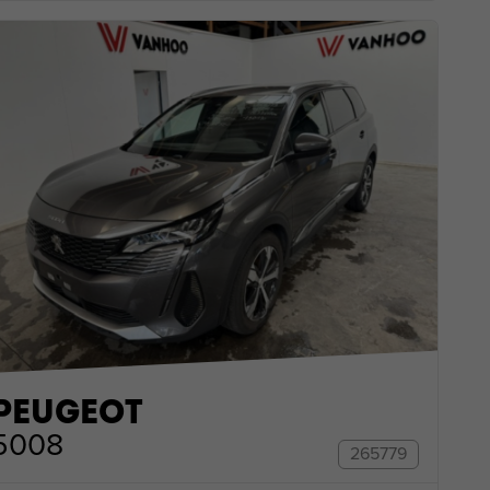
PEUGEOT
5008
265779