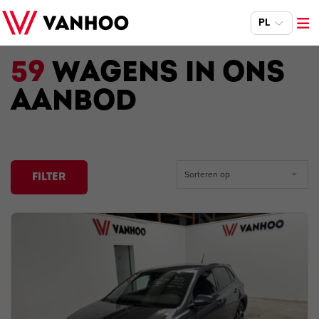
PL
59
WAGENS IN ONS
AANBOD
Sorteren op
FILTER