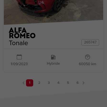
ALFA
ROMEO
Tonale
265747
Hybride
1/09/2023
60050 km
1
2
3
4
5
6