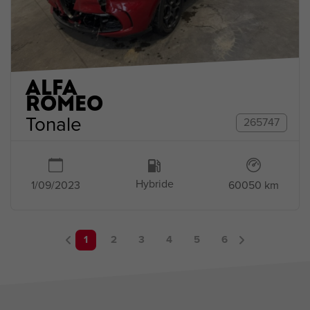
ALFA
ROMEO
Tonale
265747
Hybride
1/09/2023
60050 km
1
2
3
4
5
6