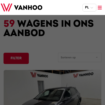
PL
59
WAGENS IN ONS
AANBOD
Sorteren op
FILTER