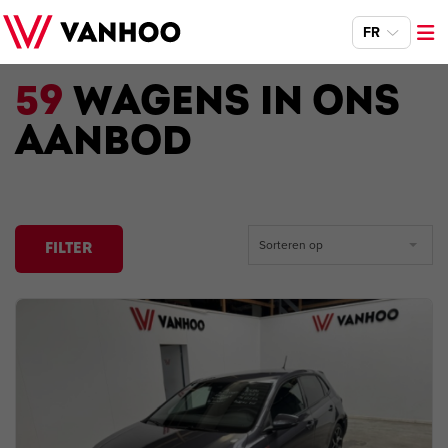
FR
59
WAGENS IN ONS
AANBOD
Sorteren op
FILTER