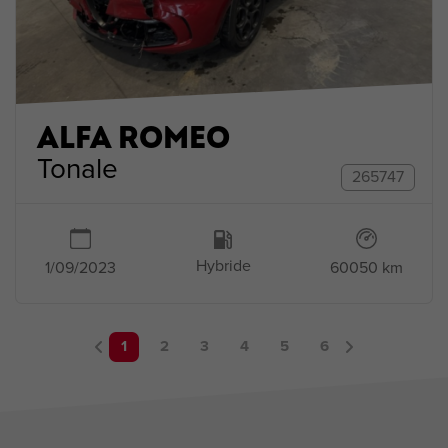
ALFA ROMEO
Tonale
265747
Hybride
1/09/2023
60050 km
1
2
3
4
5
6