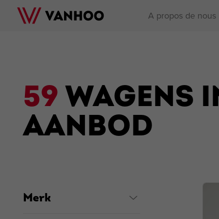
A propos de nous
59
WAGENS I
AANBOD
Merk