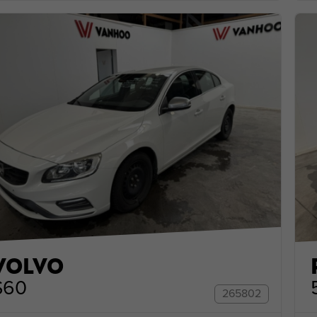
VOLVO
S60
265802