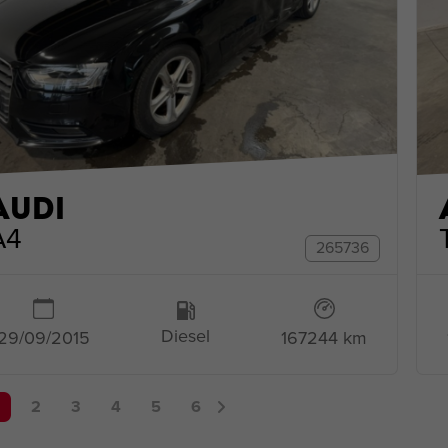
AUDI
A4
265736
Diesel
167244 km
29/09/2015
2
3
4
5
6