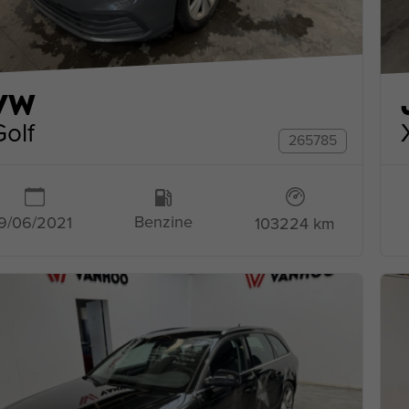
VW
Golf
265785
Benzine
9/06/2021
103224 km