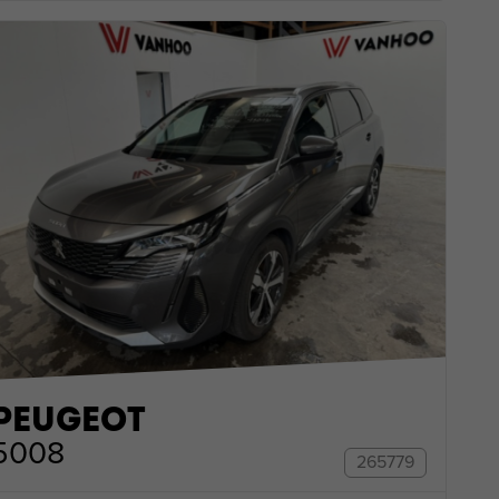
PEUGEOT
5008
265779