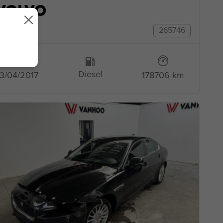
VOLVO
V40
265746
Diesel
3/04/2017
178706 km