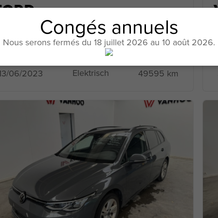
FORD
Congés annuels
Mustang Mach-E
265780
Nous serons fermés du 18 juillet 2026 au 10 août 2026.
Elektrisch
49595 km
13/06/2023