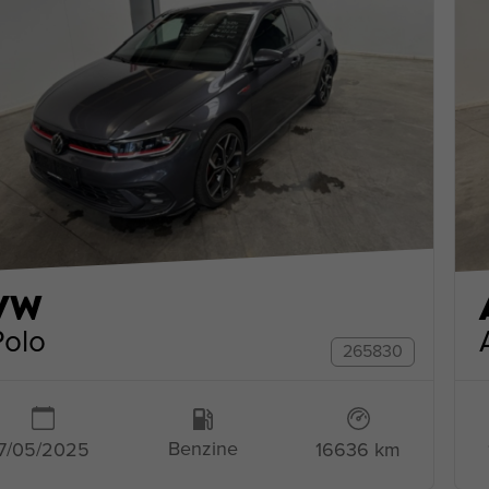
VW
Polo
265830
Benzine
16636 km
7/05/2025