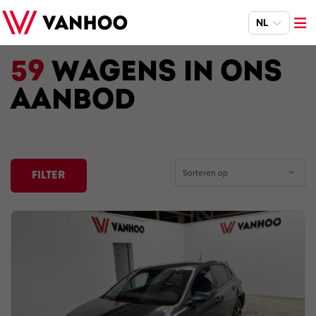
NL
59
WAGENS IN ONS
AANBOD
Sorteren op
FILTER