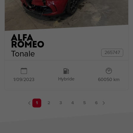
ALFA
ROMEO
Tonale
265747
Hybride
1/09/2023
60050 km
1
2
3
4
5
6