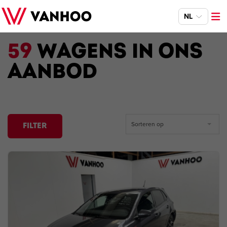
NL
59
WAGENS IN ONS
AANBOD
Sorteren op
FILTER