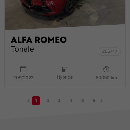
ALFA ROMEO
Tonale
265747
Hybride
1/09/2023
60050 km
1
2
3
4
5
6